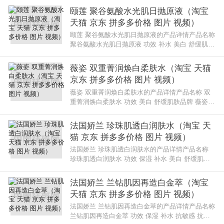
梅子营养爽肤水的评价芳草
颐莲 聚谷氨酸水光肌日抛原液（淘宝
天猫 京东 拼多多价格 图片 视频）
颐莲 聚谷氨酸水光肌日抛原液的产品详情产品名称
聚谷氨酸水光肌日抛原液 功效 补水 美白 舒缓肌肤
损伤修复 提亮肤色 柔肤品牌 颐莲 化妆品规格 39
ml系列名 其他系列使用
薇姿 双重菁润焕白柔肤水（淘宝 天猫
京东 拼多多价格 图片 视频）
薇姿 双重菁润焕白柔肤水的产品详情产品名称 双
重菁润焕白柔肤水 功效 美白 舒缓肌肤品牌 薇姿
化妆品规格 200ml系列名 基源盈润焕白系列使用薇
姿 双重菁润焕白柔肤水的评
法国娇兰 珍珠肌透白润肤水（淘宝 天
猫 京东 拼多多价格 图片 视频）
法国娇兰 珍珠肌透白润肤水的产品详情产品名称
珍珠肌透白润肤水 功效 保湿 补水 美白 舒缓肌肤
提亮肤色 活肤焕采 水润饱满品牌 法国娇兰 化妆品
规格 200ml系列名 护肤系
法国娇兰 兰钻肌因再造白金萃（淘宝
天猫 京东 拼多多价格 图片 视频）
法国娇兰 兰钻肌因再造白金萃的产品详情产品名称
兰钻肌因再造白金萃 功效 保湿 补水 抗敏感 抗衰