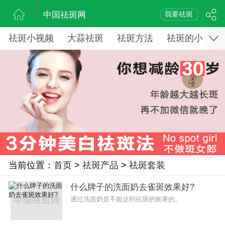
中国祛斑网
我要祛斑
祛斑小视频
大蒜祛斑
祛斑方法
祛斑的小窍门
当前位置：
首页
>
祛斑产品
>
祛斑套装
什么牌子的洗面奶去雀斑效果好?
通过洗面奶是不能达到祛斑的效果的。