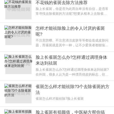
不花钱的雀斑去除方法推荐
脸上长雀斑，你是否为此而自卑没有自信，是否常
常寻找去除雀斑的方法呢?想要从根本上去除雀
斑，那么先要知道雀斑的形成原因，雀斑一般和遗
传因素和过度日晒造成的
怎样才能祛除脸上的令人讨厌的雀斑
呢?
不注意防晒、不注意清洁皮肤等等都会造成皮肤问
题，而雀斑就是其中一种，让不少爱美者都烦恼不
已，不但失去昔日的美丽，还会失去原有的自信。
脸上长雀斑怎么办?怎样通过调理身体
来达到祛斑
脸上长雀斑怎么办?怎样通过调理身体来达到祛斑?
在外国，很多人认为是一种漂亮俏皮的标志，但在
中国，认为是难看的标志之一，特别是白净的脸蛋
长雀斑，真的让人十分烦恼
雀斑怎么样才能祛除?3个去除雀斑的方
法
雀斑怎么样才能祛除?脸上长雀斑
脸上雀斑有损颜值，中医秘方帮你搞