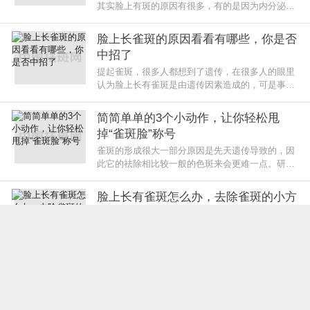
其实脸上有斑的原因有很多，有的是因为内分泌失
调造成的，也有的是皮肤问题或者遗传因素等等都
会造成雀斑的形成出现，知道
脸上长雀斑的原因看看有哪些，你是否
中招了
提起雀斑，很多人都想到了遗传，在很多人的眼里
认为脸上长有雀斑是由遗传因素造成的，可是事实
上并非如此，脸上长有雀斑是由多方面因素造成
的，雀斑是什么原因引起的?接下
简简单单的3个小动作，让你轻松甩
掉“雀斑脸”称号
雀斑的形成很大一部分原因是先天遗传导致的，因
此它的祛除相比较一般的色斑来会更难一点。研究
表明，在我国约有50%的女性会因为雀斑的存在而
失去自信，其中有一大半的女性
脸上长有雀斑怎么办，去除雀斑的小方
法有哪些
怎样去除脸上的雀斑?当你听到色斑两字时，你的
反应是惊慌失措，还是面部改色?对于色斑来说，
想必大多数人都会听斑色变。因为色斑作为女性朋
友常见的一种肌肤难题，被其困扰
祛雀斑很难?看看你用对方法了吗?
雀斑是一种黑色的斑点，雀斑大对数出现在青春时
期，而且雀斑形成的原因有很多，雀斑的形成原因