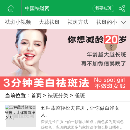
中国祛斑网
我要祛斑
祛斑小视频
大蒜祛斑
祛斑方法
祛斑的小窍门
当前位置：
首页
>
祛斑分类
>
雀斑
五种蔬菜轻松去雀斑，让你做白净女
人。
雀斑是长在脸上的一颗颗小斑点，颜色多为黄褐色
或褐色，雀斑的成因多与家族遗传和长期日晒有