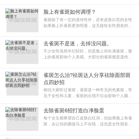
关。一脸的雀斑不仅影响自身的形象，还会影响自
信，那么面部雀斑该怎么去除
脸上有雀斑如何调理？
雀斑除了有一定的遗传性外，还有皮肤白皙的女性
如果脸上长雀斑更加明显，这无疑给女性朋友的颜
值大大打折扣。
去雀斑不是迷，去掉没问题。
不少女性虽然年纪轻轻，但是脸上却长满雀斑，脸
上的雀斑影响个人美观。大部分的雀斑都是遗传性
的，部分的雀斑是后天原因而造成的。
雀斑怎么治?祛斑达人分享祛除面部斑
点四妙招
相信大家听过雀斑，雀斑是一种常见的色素斑，常
见于女性和儿童，雀斑的出现不仅会影响个人颜值
和生活、工作，所以大家都想尽办法去除雀斑，下
面我们一起看看去除雀斑的
去除雀斑6招打造白净脸蛋
每个女生都希望自己皮肤白红润，但如果脸上有雀
斑，会让你的颜值马上不在线，这也是女性朋友不
想看到的。