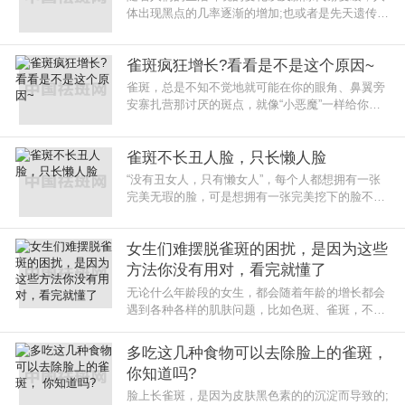
体出现黑点的几率逐渐的增加;也或者是先天遗传性
原因导致雀斑的形成，但不论是什么原因，俊美的
脸庞出现数量众多的小雀斑，
雀斑疯狂增长?看看是不是这个原因~
雀斑，总是不知不觉地就可能在你的眼角、鼻翼旁
安寨扎营那讨厌的斑点，就像“小恶魔”一样给你的
生活带来自卑和压抑当雀斑真实地存在于你的脸颊
你是不是不止一次
雀斑不长丑人脸，只长懒人脸
“没有丑女人，只有懒女人”，每个人都想拥有一张
完美无瑕的脸，可是想拥有一张完美挖下的脸不能
天天空想，还要有实际行动，只要每天做好这几件
事，就会轻松下&
女生们难摆脱雀斑的困扰，是因为这些
方法你没有用对，看完就懂了
无论什么年龄段的女生，都会随着年龄的增长都会
遇到各种各样的肌肤问题，比如色斑、雀斑，不过
相对于爱美的女生来说最讨厌的还是色斑，就好像
一张纯洁的白纸撒上了墨点一样
多吃这几种食物可以去除脸上的雀斑，
你知道吗?
脸上长雀斑，是因为皮肤黑色素的的沉淀而导致的;