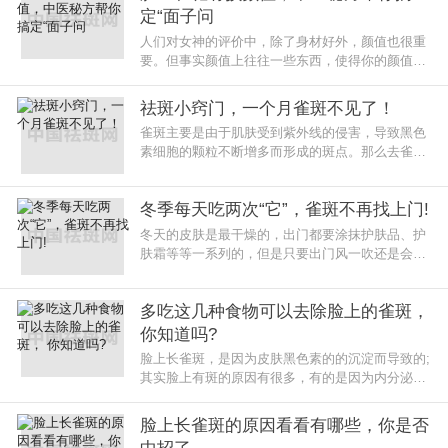
定“面子问
人们对女神的评价中，除了身材好外，颜值也很重
要。但事实颜值上往往一些东西，使得你的颜值严
重打折，比如雀斑。
祛斑小窍门，一个月雀斑不见了！
雀斑主要是由于肌肤受到紫外线的侵害，导致黑色
素细胞的颗粒不断增多而形成的斑点。那么去雀斑
小窍门有哪些呢?大大小小的雀斑长在脸上总是让
美眉们烦恼万分，下面就来学习
冬季每天吃两次“它”，雀斑不再找上门!
冬天的皮肤是最干燥的，出门都要涂抹护肤品、护
肤霜等等一系列的，但是只要出门风一吹还是会被
变得很干燥，有的人脸上还会出现斑斑点点的，皮
肤不好，有斑怎么办?别着急，
多吃这几种食物可以去除脸上的雀斑，
你知道吗?
脸上长雀斑，是因为皮肤黑色素的的沉淀而导致的;
其实脸上有斑的原因有很多，有的是因为内分泌失
调造成的，也有的是皮肤问题或者遗传因素等等都
会造成雀斑的形成出现，知道
脸上长雀斑的原因看看有哪些，你是否