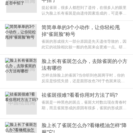
中招了
提起雀斑，很多人都想到了遗传，在很多人的眼里
认为脸上长有雀斑是由遗传因素造成的，可是事实
上并非如此，脸上长有雀斑是由多方面因素造成
的，雀斑是什么原因引起的?接下
简简单单的3个小动作，让你轻松甩
掉“雀斑脸”称号
雀斑的形成很大一部分原因是先天遗传导致的，因
此它的祛除相比较一般的色斑来会更难一点。研究
表明，在我国约有50%的女性会因为雀斑的存在而
失去自信，其中有一大半的女性
脸上长有雀斑怎么办，去除雀斑的小方
法有哪些
怎样去除脸上的雀斑?当你听到色斑两字时，你的
反应是惊慌失措，还是面部改色?对于色斑来说，
想必大多数人都会听斑色变。因为色斑作为女性朋
友常见的一种肌肤难题，被其困扰
祛雀斑很难?看看你用对方法了吗?
雀斑是一种黑色的斑点，雀斑大对数出现在青春时
期，而且雀斑形成的原因有很多，雀斑的形成原因
是因为色素的沉着，这样一般都很难消退的，即便
有着很强的新陈代谢依然也解决
脸上长了雀斑怎么办?看橄榄油怎样“降
服”它!