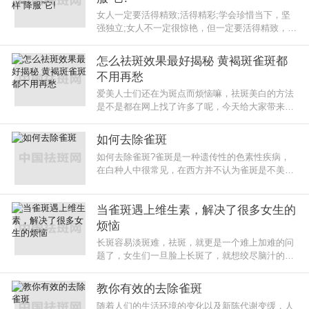
女人一定要活得精致;活得精彩;学会珍惜当下，坚
强独立;女人不一定很惊艳，但一定要活得精致，这
才是最快乐、幸福的事;俗话说：“没有丑女人，只
有懒女人”，每个
怎么祛斑效果最好揭秘 黄褐斑雀斑都
不用再愁
爱美人士们还在为斑点而烦恼嘛，祛斑美白的方法
是不是都在网上找了许多了呢，今天给大家带来的
是比较全面的祛各种斑的方法哦~~祛黄褐斑方法
1、杏仁(去皮、捣烂)适量，用蛋
如何去除雀斑
如何去除雀斑?雀斑是一种遗传性的色素性疾病，
在白种人中很常见，在西方并不认为雀斑是不美丽
的表现，而在中国，素来以“洁白无瑕”为最高境
界，所以求美者有治
当雀斑遇上维生素，解决了很多女生的
烦恼
长斑容易淡斑难，祛斑，就更是一个难上加难的问
题了，女生们一旦脸上长斑了，就想绞尽脑汁的想
要去除淡化;可是当雀斑“飘出”皮肤表层的时候，不
及时的用正确的
教你有效的去除雀斑
随着人们的生活环境的变化以及新陈代谢变缓，人