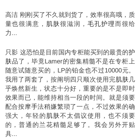
高洁 刚刚买了不久就到货了，效率很高哦，质
量也很满意，
肌肤
很滋润，
毛孔
护理
而很给
力...
只影 这恐怕是目前国内专柜能买到的最贵的
护
肤
品了，毕竟Lamer的密集精髓不是在专柜上
随意试随意买的，LP的铂金也不过10000元。
我用了两套了，按阐明四只顺次使用完
肌肤
几
乎焕然新生，状态十分好，重要的是不是即时
效果而已，能维持相当一段的时间。就是须要
配合按摩
手
法稍嫌繁琐了一点，不过效果的确
强大，年轻的
肌肤
不太倡议使用，也不须要
的，普通的兰花精髓足够了。我会另外开贴
具...