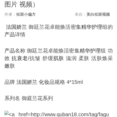
图片 视频）
作者：
祛斑小偏方
来自：
美白祛斑视频
法国娇兰
御廷兰花卓能焕活密集
精华
护理
组的
产品
详情
产品
名称 御廷兰花卓能焕活密集
精华
护理
组 功
效
抗衰老
/抗皱 舒缓
肌肤
滋润 柔肤 活肤焕采
嫩肤
品牌
法国娇兰
化妆
品规格 4*15ml
系列名 御庭兰花系列