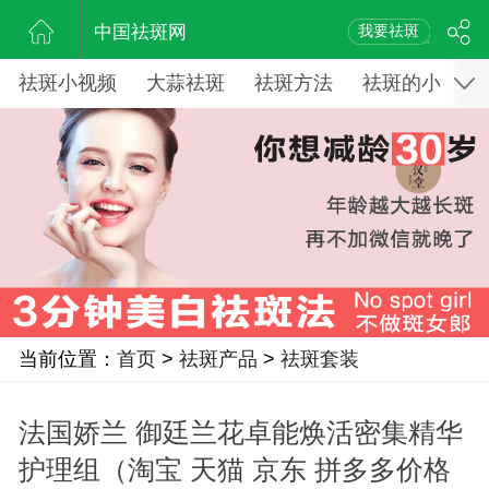
中国祛斑网
我要祛斑
祛斑小视频
大蒜祛斑
祛斑方法
祛斑的小窍门
当前位置：
首页
>
祛斑产品
>
祛斑套装
法国娇兰 御廷兰花卓能焕活密集精华
护理组（淘宝 天猫 京东 拼多多价格