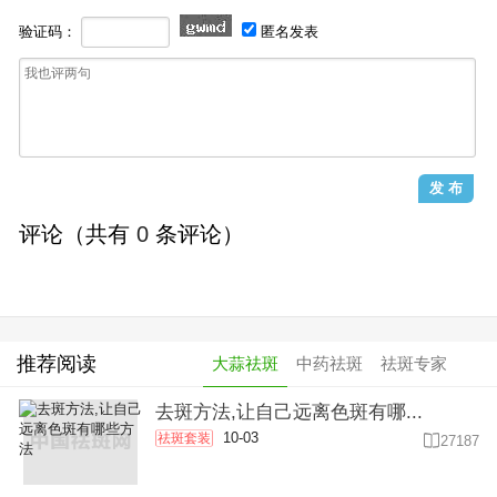
验证码：
匿名发表
评论（共有
0
条评论）
推荐阅读
大蒜祛斑
中药祛斑
祛斑专家
去斑方法,让自己远离色斑有哪...
10-03
祛斑套装

27187