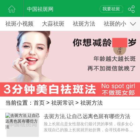
中国祛斑网
我要祛斑
祛斑小视频
大蒜祛斑
祛斑方法
祛斑的小窍门
当前位置：
首页
>
祛斑常识
>
祛斑方法
去斑方法,让自己远离色斑有哪些方法
脸上长斑点是女性朋友们最讨厌的事情，很多女心
发现自己的脸上长斑就开始折腾，会寻找各种各样
的方法祛斑，有的不惜购买各种各样的祛斑产品，