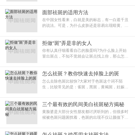
面部祛斑的适用方法
在中国女性看来，白就是美的标志，有一白遮千丑
的说法。可是，为什么皮肤还是容易出现暗黄、毛
孔粗大、长斑长痘等问题，随着年龄的增长，皮肤
容易变得暗
拒做“斑”弄是非的女人
你有认真仔细看看自己的脸蛋吗?为什么脸上开始
冒出斑点，不知不觉就会让斑点找上你，那么怎么
去除斑点呢？
怎么祛斑？教你快速去掉脸上的斑
怎么去除色斑比较快?大家对于色斑这个词不陌
生，比较常见的是：雀斑，黑斑，黄褐斑，妊娠斑
等等，色斑的出现给爱美者带来很大的烦恼，因此
大家都要除之而后快。
三个最有效的民间美白祛斑秘方揭秘
黄脸婆是大部分女性朋友都讨厌听到的，但很多时
候被色斑问题困扰着，色斑的出现不仅让颜值下
线，肤色也变得暗沉，就显老，也容易被人称为黄
脸婆
怎么祛斑？鸡蛋四大祛斑方法