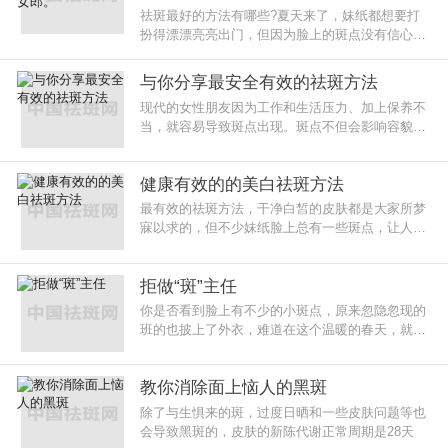
祛斑最好的方法有哪些?夏天来了，妹纸都想要打
扮得漂漂亮亮出门，但因为脸上的斑点没有信心，
怎么去除斑点才有效
与你分享最安全有效的祛斑方法
现代的女性朋友因为工作和生活压力、加上保养不
当，就容易导致斑点出现。斑点不但会影响容貌和
工作，也会影响生活，有关数据调查发现：有百分
之九十五的长斑者因为斑点
健康有效的的美白祛斑方法
最有效的祛斑方法，干净白皙的皮肤都是大家所梦
寐以求的，但不少妹纸脸上总有一些斑点，让人总
是美中不足。
拒做“斑”主任
你是否看到脸上有不少的小斑点，原来忽隐忽现的
班的也披上了外衣，难道在这个温暖的春天，就这
样糊里糊涂地做起了。
教你消除面上恼人的黑斑
除了与生惧来的斑，过度日晒和一些皮肤问题等也
会导致黑斑的，皮肤的新陈代谢正常周期是28天