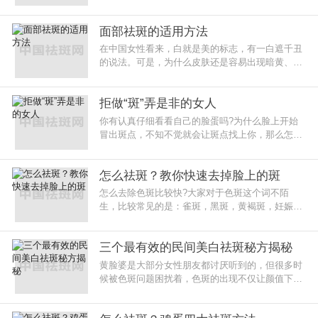
面部祛斑的适用方法
在中国女性看来，白就是美的标志，有一白遮千丑
的说法。可是，为什么皮肤还是容易出现暗黄、毛
孔粗大、长斑长痘等问题，随着年龄的增长，皮肤
容易变得暗
拒做“斑”弄是非的女人
你有认真仔细看看自己的脸蛋吗?为什么脸上开始
冒出斑点，不知不觉就会让斑点找上你，那么怎么
去除斑点呢？
怎么祛斑？教你快速去掉脸上的斑
怎么去除色斑比较快?大家对于色斑这个词不陌
生，比较常见的是：雀斑，黑斑，黄褐斑，妊娠斑
等等，色斑的出现给爱美者带来很大的烦恼，因此
大家都要除之而后快。
三个最有效的民间美白祛斑秘方揭秘
黄脸婆是大部分女性朋友都讨厌听到的，但很多时
候被色斑问题困扰着，色斑的出现不仅让颜值下
线，肤色也变得暗沉，就显老，也容易被人称为黄
脸婆