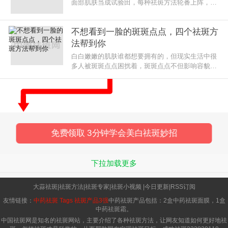
面部肌肤当成试验田，每种祛斑方法轮番上阵，但
脸上的色斑还是停留在那里。
不想看到一脸的斑斑点点，四个祛斑方
法帮到你
白白嫩嫩的肌肤谁都想要拥有的，但现实生活中很
多人被斑斑点点困扰着，斑斑点点不但影响容貌，
还让人失去自信。
免费领取 3分钟学会美白祛斑妙招
下拉加载更多
大蒜祛斑
|
祛斑方法
|
祛斑专家
|
祛斑小视频
|
今日更新
|
RSS订阅
友情链接：
中药祛斑
Tags
祛斑产品3强
中药祛斑产品包括：2盒中药祛斑面膜，1盒
中药祛斑霜。
中国祛斑网是知名的祛斑网站，主要介绍了各种祛斑方法，让网友知道如何更好地祛