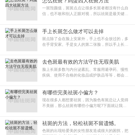
怎么祛斑？鸡蛋四大祛斑方法
一斑毁颜值，斑斑点点让很多长斑者都没有什么自
信，也不敢和别人正眼对视，所以祛斑是最关键
的。而现在又很多种祛斑方法，但很多人不知道怎
么选择。
手上长斑怎么做才可以去掉
斑点除了会在脸上安家外，手上也不会放过的，多
在手背安家。手是女人的第二张脸，所以手上长斑
也要重视，那么手上斑点怎么去除呢?
去色斑最有效的方法守住无瑕美肌
脸上长斑多数与内分泌紊乱、常服用避孕药、慢性
疾病、使用不合格的化妆品或护肤品等等，都会导
致脸上长斑，下面我们详细看看色斑的应对方法
有哪些完美祛斑小偏方？
现在很多人都想要祛斑，因为脸色有斑总让人觉得
不美丽，那么祛斑有哪些小偏方呢?下面就让我们
来一起了解一下吧。完美祛斑有哪些小偏方?
祛斑的方法，轻松祛斑不留遗憾。
色斑的出现给爱美的女性朋友造成很大的困扰，把