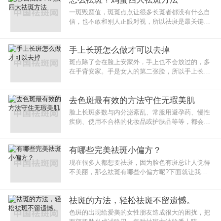
一斑毁颜值，斑斑点点让很多长斑者都没有什么自
信，也不敢和别人正眼对视，所以祛斑是最关键
的。而现在又很多种祛斑方法，但很多人不知道怎
么选择。
手上长斑怎么做才可以去掉
斑点除了会在脸上安家外，手上也不会放过的，多
在手背安家。手是女人的第二张脸，所以手上长斑
也要重视，那么手上斑点怎么去除呢?
去色斑最有效的方法守住无瑕美肌
脸上长斑多数与内分泌紊乱、常服用避孕药、慢性
疾病、使用不合格的化妆品或护肤品等等，都会导
致脸上长斑，下面我们详细看看色斑的应对方法
有哪些完美祛斑小偏方？
现在很多人都想要祛斑，因为脸色有斑总让人觉得
不美丽，那么祛斑有哪些小偏方呢?下面就让我们
来一起了解一下吧。完美祛斑有哪些小偏方?
祛斑的方法，轻松祛斑不留遗憾。
色斑的出现给爱美的女性朋友造成很大的困扰，把