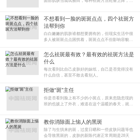
面部肌肤当成试验田，每种祛斑方法轮番上阵，但
脸上的色斑还是停留在那里。
不想看到一脸的斑斑点点，四个祛斑方
法帮到你
白白嫩嫩的肌肤谁都想要拥有的，但现实生活中很
多人被斑斑点点困扰着，斑斑点点不但影响容貌，
还让人失去自信。
怎么祛斑最有效？最有效的祛斑方法是
什么
每次看到比自己皮肤好的妹纸，自己是否觉得没有
什么自信，甚至不敢去看别人。
拒做“斑”主任
你是否看到脸上有不少的小斑点，原来忽隐忽现的
班的也披上了外衣，难道在这个温暖的春天，就这
样糊里糊涂地做起了。
教你消除面上恼人的黑斑
除了与生惧来的斑，过度日晒和一些皮肤问题等也
会导致黑斑的，皮肤的新陈代谢正常周期是28天