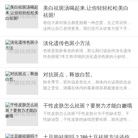
其实，祛斑的方法有很多很多，
美白祛斑汤喝起来,让你轻轻松松美白
祛斑!
相信大家对斑点都是抱着一种态度，去之而后快，
这样让自己变得更美。我们也可从饮食方面下手美
白祛斑，如常喝汤。接下来为大家介绍几款美白祛
斑汤，希望帮到你。
淡化遗传色斑小方法
色斑是肌肤衰老的表现，那么我们该如何淡化遗传
性色斑呢?本文有详细的淡化遗传色斑的小妙招，
就让小编来给爱美的你们介绍一下吧!
对抗斑点，释放白皙。
秋冬季节，室外温差变化大，身体内分泌系统也会
随之变化，潜藏在体内的毒素很容易被激发出来，
堆积在肌肤表面，形成色斑。今天就为大家介绍几
个美容祛斑常识。
干性皮肤怎么祛斑？要努力才能白嫩哦
干性皮肤怎么祛斑?干性皮肤分为干性缺水型、干
性缺油型，干性皮肤的妹纸想要祛斑，就先进性给
肌肤补水，而缺油性皮肤就要进行补油，再进行后
期的祛斑工作。
土豆能祛斑吗？3种土豆祛斑方法还你