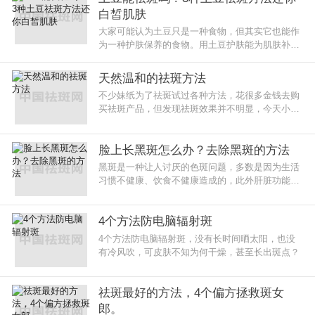
白皙肌肤
大家可能认为土豆只是一种食物，但其实它也能作
为一种护肤保养的食物。用土豆护肤能为肌肤补充
水分，特别是干燥皮肤，具有消炎镇定肌肤、淡斑
等功效
天然温和的祛斑方法
不少妹纸为了祛斑试过各种方法，花很多金钱去购
买祛斑产品，但发现祛斑效果并不明显，今天小编
为大家推荐的祛斑方法都是天然纯手工的哦，心动
的你往下看看吧!
脸上长黑斑怎么办？去除黑斑的方法
黑斑是一种让人讨厌的色斑问题，多数是因为生活
习惯不健康、饮食不健康造成的，此外肝脏功能减
弱也会造成黑斑。
4个方法防电脑辐射斑
4个方法防电脑辐射斑，没有长时间晒太阳，也没
有冷风吹，可皮肤不知为何干燥，甚至长出斑点？
祛斑最好的方法，4个偏方拯救斑女
郎。