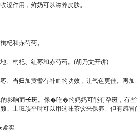
有收涩作用，
鲜奶
可以滋养
皮肤
。
、枸杞和赤芍药。
地、枸杞、红枣和赤芍药。(胡乃文开讲)
红枣、
当归
加黄耆有补血的功效，让气色更佳。再加
化的影响而
长
斑
。像
�
吃
�的妈妈可能有孕
斑
，有些
养颜
。上班族平时可以用这味茶饮来保养。但有感冒
肤
紧实