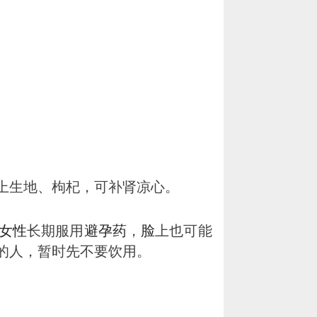
上生地、枸杞，可补肾凉心。
女性
长期服用
避孕药
，
脸
上也可能
的人，暂时先不要饮用。