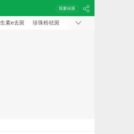
我要祛斑
生素e去斑
珍珠粉祛斑
白醋祛斑
三七粉祛斑