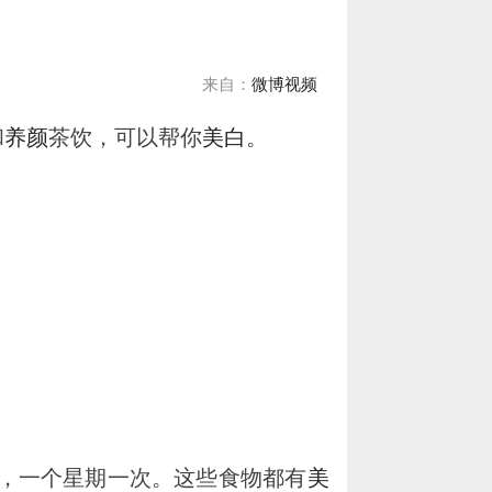
来自：
微博视频
和
养颜
茶饮，可以帮你
美白
。
钟，一个星期一次。这些食物都有
美