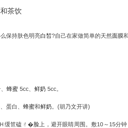
膜和茶饮
怎么保持肤色明亮
白皙
?自己在家做简单的天然
面膜
个、
蜂蜜
5cc、
鲜奶
5cc。
粉、蛋白、
蜂蜜
和
鲜奶
。(胡乃文开讲)
础Ｈ缓笸磕ㄔ�
脸
上，避开眼睛周围。敷10～15分