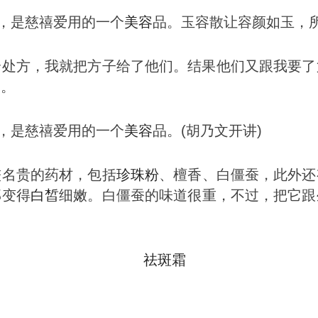
”，是慈禧爱用的一个
美容
品。玉容散让容颜如玉，
个处方，我就把方子给了他们。结果他们又跟我要了
的。
”，是慈禧爱用的一个
美容
品。(胡乃文开讲)
较名贵的药材，包括
珍珠粉
、檀香、白僵蚕，此外还
部
变得
白皙
细嫩。白僵蚕的味道很重，不过，把它跟