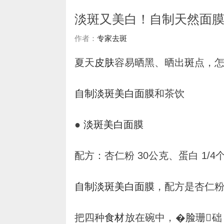
淡斑又美白！自制天然面
作者：
专家去斑
夏天
皮肤
容易晒黑、晒出
斑
点，
自制
淡
斑
美白
面膜
和茶饮
●
淡
斑
美白
面膜
配方：杏仁粉 30公克、蛋白 1/4
自制
淡
斑
美白
面膜
，配方是杏仁
把四种
食材
放在碗中，�
脸
珊