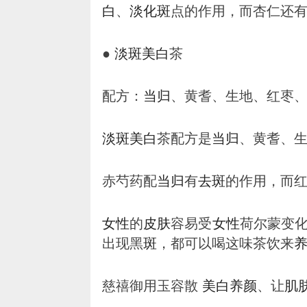
白
、
淡化
斑
点的作用，而杏仁还
●
淡
斑
美白
茶
配方：
当归
、黄耆、生地、红枣
淡
斑
美白
茶配方是
当归
、黄耆、生
赤芍药配
当归
有
去
斑
的作用，而
女性
的
皮肤
容易受
女性
荷尔蒙变
出现黑
斑
，都可以喝这味茶饮来
慈禧御用玉容散
美白
养颜
、让
肌