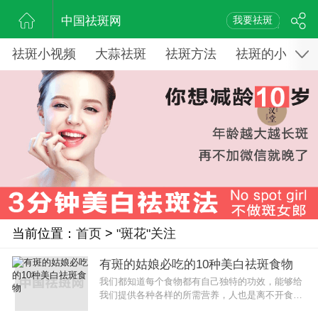
中国祛斑网
我要祛斑
祛斑小视频
大蒜祛斑
祛斑方法
祛斑的小窍门
当前位置：
首页
>
"斑花"关注
有斑的姑娘必吃的10种美白祛斑食物
我们都知道每个食物都有自己独特的功效，能够给
我们提供各种各样的所需营养，人也是离不开食物
的。当然祛斑也自然有一些食物起到了非常重要的