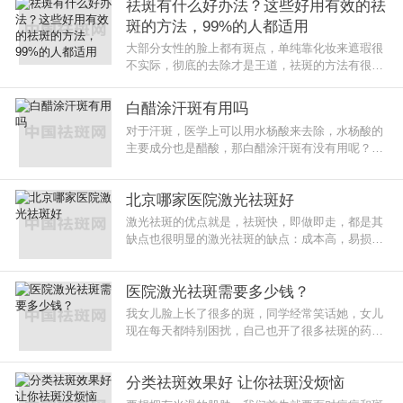
祛斑有什么好办法？这些好用有效的祛
斑的方法，99%的人都适用
大部分女性的脸上都有斑点，单纯靠化妆来遮瑕很
不实际，彻底的去除才是王道，祛斑的方法有很多
种，而且祛斑也并不是一两天就能完成的，必须要
长期的坚持才能从内在去掉斑点
白醋涂汗斑有用吗
对于汗斑，医学上可以用水杨酸来去除，水杨酸的
主要成分也是醋酸，那白醋涂汗斑有没有用呢？一
起来看看。白醋涂汗斑有用吗？汗斑主要是皮肤的
角质层真菌感染导致，在治疗的
北京哪家医院激光祛斑好
激光祛斑的优点就是，祛斑快，即做即走，都是其
缺点也很明显的激光祛斑的缺点：成本高，易损伤
皮肤当然还有就是后期容易复发。所以祛斑一般是
不建议激光的，生活中也有很多
医院激光祛斑需要多少钱？
我女儿脸上长了很多的斑，同学经常笑话她，女儿
现在每天都特别困扰，自己也开了很多祛斑的药给
女儿用，可是斑点依然还是很多，朋友就说医院可
以激光祛斑。
分类祛斑效果好 让你祛斑没烦恼