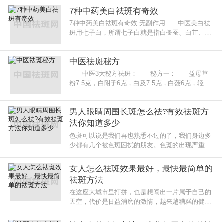
的化妆品会让皮肤出现更加严重的
7种中药美白祛斑有奇效
7种中药美白祛斑有奇效 无副作用 中医美白祛
斑用七子白，所谓七子白就是指白僵蚕、白芷、白
蔹、白茯苓、白芨、白术、珍珠粉这其中中药。“七
子白”在各个
中医祛斑秘方
中医3大秘方祛斑： 秘方一： 益母草
粉7.5克，白附子6克，白及7.5克，白蔹6克，轻粉
1，5克，钟乳粉6克，密佗僧4.5克，细辛末1.5克。
各研极细末，混合均匀，装瓶备
男人眼睛周围长斑怎么祛?有效祛斑方
法你知道多少
色斑可以说是我们再也熟悉不过的了，我们身边多
少都有几个被色斑困扰的朋友。色斑的出现严重影
响着个人形象和工作，也时时刻刻对我们的生活造
成不好的影响，特别是对男人的
女人怎么祛斑效果最好，最快最简单的
祛斑方法
在这座大城市里打拼，也是想闯出一片属于自己的
天空，代价是日益消磨的激情，越来越糟糕的健康
还有越来越粗糙暗淡的皮肤。二十几岁正是青春大
好的年纪，居然长出了各种暗斑