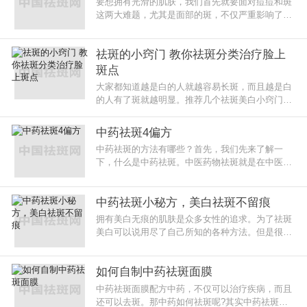
要想拥有光滑的肌肤，我们首先就要面对痘痘和斑
这两大难题，尤其是面部的斑，不仅严重影响了M
M们靓丽的容颜，同时还让很多的MM产生自卑的
心理。因此祛斑就成了MM们的首要任
祛斑的小窍门 教你祛斑分类治疗脸上
斑点
大家都知道越是白的人就越容易长斑，而且越是白
的人有了斑就越明显。推荐几个祛斑美白小窍门，
让你白起来却又能告别长斑的美容祛斑方法。如陶
瓷般的白皙肌肤是每个女孩都追
中药祛斑4偏方
中药祛斑的方法有哪些？首先，我们先来了解一
下，什么是中药祛斑。中医药物祛斑就是在中医理
论指导下，调理脏腑、平衡阴阳，舒肝气、通血
脉、化血淤、畅循环、排毒素、溶色
中药祛斑小秘方，美白祛斑不留痕
拥有美白无痕的肌肤是众多女性的追求。为了祛斑
美白可以说用尽了自己所知的各种方法。但是很多
人还是无功而返，有些甚至斑没有去掉反而损害了
皮肤。本文介绍的中药祛斑小秘
如何自制中药祛斑面膜
中药祛斑面膜配方中药，不仅可以治疗疾病，而且
还可以去斑。那中药如何祛斑呢?其实中药祛斑的