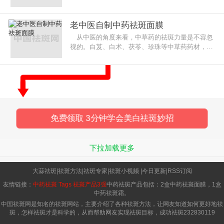
方法都是制作成面膜的，这样的话效果才会更好。
那中药祛斑面膜有哪些配方呢?淡
老中医自制中药祛斑面膜
从中医的角度来看，中草药的祛斑力量是不容忽
视的。白芨、白术、茯苓、珍珠等中草药药材，无
论是内服还是外用，都是有效的美白祛斑药材。
中药面膜因为它的效果显著而
免费领取 3分钟学会美白祛斑妙招
下拉加载更多
大蒜祛斑
|
祛斑方法
|
祛斑专家
|
祛斑小视频
|
今日更新
|
RSS订阅
友情链接：
中药祛斑
Tags
祛斑产品3强
中药祛斑产品包括：2盒中药祛斑面膜，1盒
中药祛斑霜。
中国祛斑网是知名的祛斑网站，主要介绍了各种祛斑方法，让网友知道如何更好地祛
斑，怎样祛斑才是科学的，从而帮助网友实现祛斑目标，成功祛斑
232830119