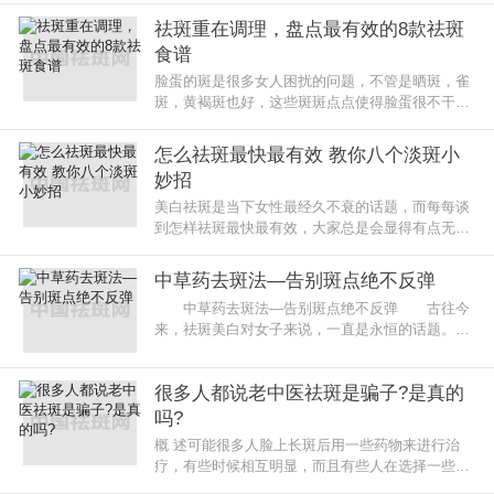
作用。那么到底哪些食物能美白
祛斑重在调理，盘点最有效的8款祛斑
食谱
脸蛋的斑是很多女人困扰的问题，不管是晒斑，雀
斑，黄褐斑也好，这些斑斑点点使得脸蛋很不干
净，把自己的颜值拉低了可多。怎么祛斑呢?如何
快速去掉烦人的斑点?祛斑，最重要
怎么祛斑最快最有效 教你八个淡斑小
妙招
美白祛斑是当下女性最经久不衰的话题，而每每谈
到怎样祛斑最快最有效，大家总是会显得有点无
措，因此在祛斑美白的效果上总是不怎么理想。究
竟怎样祛斑最快最有效呢?一块来
中草药去斑法—告别斑点绝不反弹
中草药去斑法—告别斑点绝不反弹 古往今
来，祛斑美白对女子来说，一直是永恒的话题。几
千年来，祖先给我们留下的中医药文化，成为汉方
美容取之不尽的源泉，下面
很多人都说老中医祛斑是骗子?是真的
吗?
概 述可能很多人脸上长斑后用一些药物来进行治
疗，有些时候相互明显，而且有些人在选择一些化
妆品的时候没有得到正确的选择，导致了一些劣质