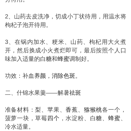
2、山药去皮洗净，切成小丁状待用，用温水将
枸杞子泡开待用。
3、在锅内加水、粳米、山药、枸杞用大火煮
开，然后换成小火煮烂即可，最后按照个人口
味加入适量的白
糖
和
蜂蜜
调制好。
功效：补血
养颜
，
消除
色
斑
。
二、什锦水果羹——解暑
祛
斑
准备材料：梨、苹果、
香蕉
、
猕猴桃
各一个，
菠萝一块，草莓
四个
，水淀粉、白
糖
、
蜂蜜
、
冷水适量。