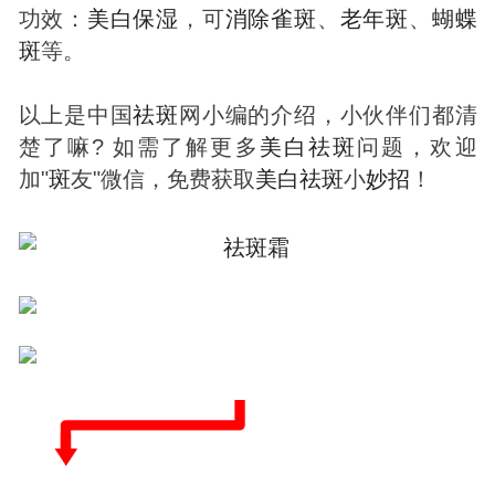
功效：
美白
保湿
，可
消除
雀
斑
、
老年
斑
、
蝴蝶
斑
等。
以上是中国
祛
斑
网小编的介绍，小伙伴们都清
楚了嘛? 如需了解更多
美白
祛
斑
问题，欢迎
加"
斑
友"微信，免费获取
美白
祛
斑
小
妙招
！