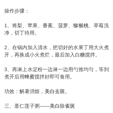
操作步骤：
1、将梨、苹果、
香蕉
、菠萝、
猕猴桃
、草莓洗
净，切丁待用。
2、在锅内加入清水，把切好的水果丁用大火煮
开，再换成小火煮烂，最后加入白
糖
搅拌。
3、再淋上水淀粉一边淋一边用勺推均匀，等到
煮开后用
蜂蜜
搅拌好即可食用。
功效：解暑消烦，
美白
去
斑
。
三、薏仁莲子粥——
美白
除
雀
斑