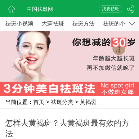
中国祛斑网
我要祛斑
祛斑小视频
大蒜祛斑
祛斑方法
祛斑的小窍门
当前位置：
首页
>
祛斑分类
>
黄褐斑
怎样去黄褐斑？去黄褐斑最有效的方
法