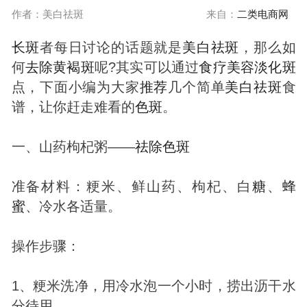
作者：美白祛斑
来自：
二类电商网
长
斑
者每日讨论的话题就是
美白
祛
斑
，那么如
何
去除
黄褐
斑
呢?其实可以通过
食疗
美容
淡化
斑
点，下面小编为大家
推荐
几个简单
美白
祛
斑
食
谱，让你赶走难看的
色
斑
。
一、山药枸杞粥——
祛除
色
斑
准备材料：粳米、鲜山药、枸杞、白
糖
、
蜂
蜜
、冷水各适量。
操作步骤：
1、粳米洗净，用冷水泡一个小时，捞出沥干水
分待用。