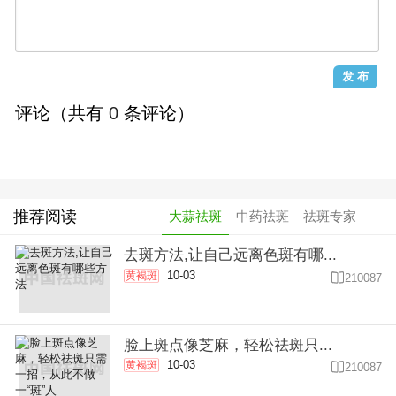
评论（共有
0
条评论）
推荐阅读
大蒜祛斑
中药祛斑
祛斑专家
去斑方法,让自己远离色斑有哪...
10-03
黄褐斑

210087
脸上斑点像芝麻，轻松祛斑只...
10-03
黄褐斑

210087