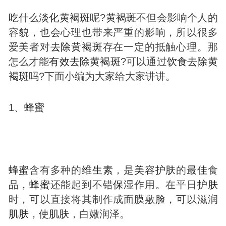
吃
什么
淡化
黄褐
斑
呢?
黄褐
斑
不但会影响个人的
容貌，也会心理也带来严重的影响，所以很多
爱美者对
去除
黄褐
斑
存在一定的抵触心理。那
怎么才能
有效
去除
黄褐
斑
?可以通过
饮食
去除
黄
褐
斑
吗?下面小编为大家给大家讲讲。
1、
蜂蜜
蜂蜜
含有多种的
维生素
，是
美容
护肤
的
最佳
食
品，
蜂蜜
还能起到不错
保湿
作用。在平日
护肤
时，可以直接将其制作成
面膜
敷
脸
，可以滋润
肌肤
，使
肌肤
，白嫩润泽。