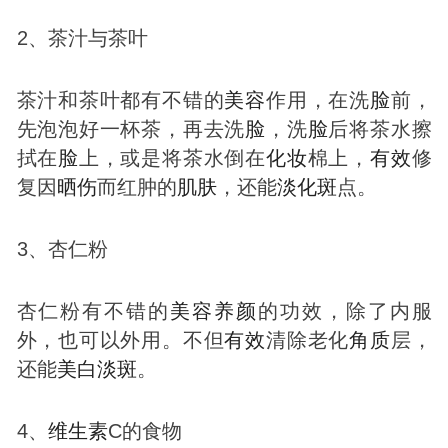
2、茶汁与茶叶
茶汁和茶叶都有不错的
美容
作用，在洗
脸
前，
先泡泡好一杯茶，再去洗
脸
，洗
脸
后将茶水擦
拭在
脸
上，或是将茶水倒在
化妆
棉上，
有效
修
复因
晒伤
而红肿的
肌肤
，还能
淡化
斑
点。
3、杏仁粉
杏仁粉有不错的
美容
养颜
的功效，除了内服
外，也可以外用。不但
有效
清除老化
角质
层，
还能
美白
淡
斑
。
4、
维生素
C的食物