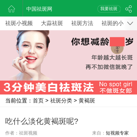
中国祛斑网
我要祛斑
祛斑小视频
大蒜祛斑
祛斑方法
祛斑的小窍门
当前位置：
首页
>
祛斑分类
>
黄褐斑
吃什么淡化黄褐斑呢?
作者：祛斑视频
来自：
短视频专家