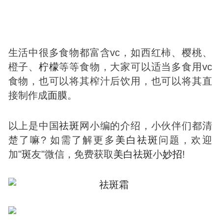
生活中很多食物都富含vc，如西红柿、樱桃、
橙子、
柠檬
等等食物，大家可以适当多食用vc
食物，也可以将其榨汁后饮用，也可以将其直
接制作成
面膜
。
以上是中国
祛
斑
网小编的介绍，小伙伴们都清
楚了嘛? 如需了解更多
美白
祛
斑
问题，欢迎
加"
斑
友"微信，免费获取
美白
祛
斑
小
妙招
!