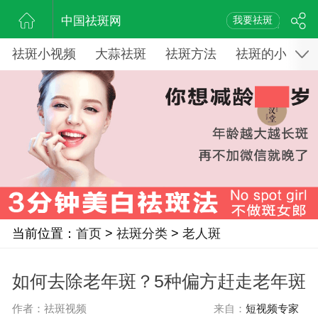
中国祛斑网
我要祛斑
祛斑小视频
大蒜祛斑
祛斑方法
祛斑的小窍门
当前位置：
首页
>
祛斑分类
>
老人斑
如何去除老年斑？5种偏方赶走老年斑
作者：祛斑视频
来自：
短视频专家