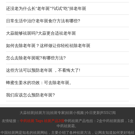
还没老为什么长“老年斑”?试试“吃”掉老年斑
日常生活中治疗老年斑食疗方法有哪些?
大蒜能够祛斑吗?大蒜更合适祛老年斑
如何去除老年斑？这样做让你轻松祛除老年斑
怎么去除老年斑呢?有哪些方法?
这些方法可以预防老年斑 ，不看悔大了!
蜂蜜生姜水的功效：可去除老年斑。
我们应该怎么预防老年斑?
大蒜祛斑
|
祛斑方法
|
祛斑专家
|
祛斑小视频
|
今日更新
|
RSS订阅
友情链接：
中药祛斑
Tags
祛斑产品3强
中药祛斑产品包括：2盒中药祛斑面膜，1盒
中药祛斑霜。
中国祛斑网是知名的祛斑网站，主要介绍了各种祛斑方法，让网友知道如何更好地祛