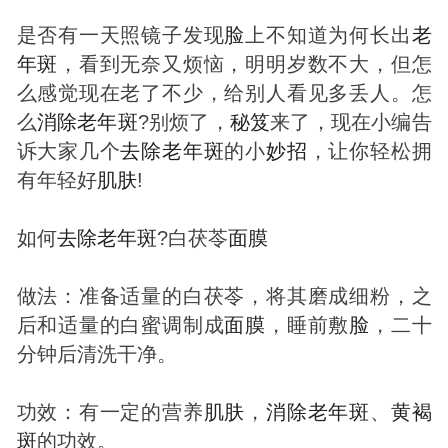
是否有一天照镜子发现
脸
上不知道为何长出
老
年
斑
，看到无奈又烦恼，明明岁数不大，但怎
么感觉现在老了不少，给别人看见多丢人。怎
么
消除
老年
斑
?别烦了，
秘笈
来了，现在小编告
诉大家几个
去除
老年
斑
的小
妙招
，让你轻松拥
有年轻好
肌肤
!
如何
去除
老年
斑
?白茯苓
面膜
做法：准备适量的白茯苓，将其磨成细粉，之
后和适量的白蜜调制成
面膜
，睡前敷
脸
，二十
分钟后清洗干净。
功效：有一定的营养
肌肤
，
消除
老年
斑
、
黄褐
斑
的功效。