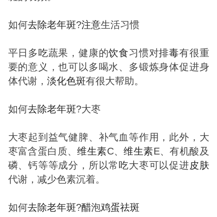
如何
去除
老年
斑
?
注意
生活习惯
平日多
吃
蔬果，健康的
饮食
习惯对
排毒
有很重
要的意义，也可以多喝水、多锻炼身体促进身
体代谢，
淡化
色
斑
有很大帮助。
如何
去除
老年
斑
?大枣
大枣起到益气健脾、补气血等作用，此外，大
枣富含蛋白质、
维生素
C、
维生素
E、有机酸及
磷、钙等等成分，所以常
吃
大枣可以促进
皮肤
代谢，减少色素沉着。
如何
去除
老年
斑
?
醋
泡
鸡蛋
祛
斑