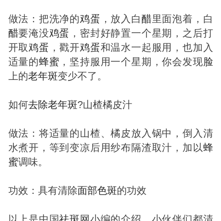
做法：把洗净的
鸡蛋
，放入白
醋
里面泡着，白
醋
要淹没
鸡蛋
，密封好静置一个星期，之后打
开取
鸡蛋
，戳开
鸡蛋
和温水一起服用，也加入
适量的
蜂蜜
，坚持服用一个星期，你会发现
脸
上的
老年
斑
变少不了。
如何
去除
老年
斑
?山楂橘皮汁
做法：将适量的山楂、橘皮放入锅中，倒入清
水煮开，等到变凉后用纱布隔渣取汁，加以
蜂
蜜
调味。
功效：具有清除
面部
色
斑
的功效
以上是中国
祛
斑
网小编的介绍，小伙伴们都清