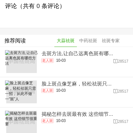
评论（共有
0
条评论）
推荐阅读
大蒜祛斑
中药祛斑
祛斑专家
去斑方法,让自己远离色斑有哪...
10-03
老人斑

28517
脸上斑点像芝麻，轻松祛斑只...
10-03
老人斑

28517
揭秘怎样去斑最有效 这些细节...
10-03
老人斑

28517