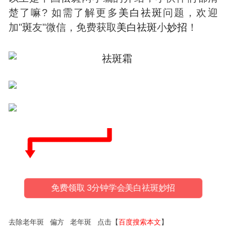
楚了嘛? 如需了解更多
美白
祛
斑
问题，欢迎
加"
斑
友"微信，免费获取
美白
祛
斑
小
妙招
！
免费领取 3分钟学会美白祛斑妙招
去除老年斑 偏方 老年斑 点击【
百度搜索本文
】