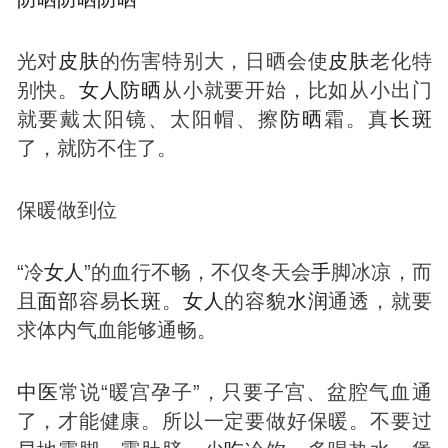
光对
皮肤
的伤害特别大，日晒会使
皮肤
老化特
别快。
女人
防晒
从小就要开始，比如从小出门
就要戴太阳镜、太阳帽、擦
防晒
霜。真
长
斑
了，就防不住了。
保暖做到位
“冷
女人
”的血行不畅，不仅冬天会
手
脚冰凉，而
且
面部
容易
长
斑
。
女人
的容貌
水润
通透，就要
求体内气血能够通畅。
中医
常说“暖宫孕子”，只要子宫、盆腔气血通
了，才能健康。所以一定要做好保暖。不要过