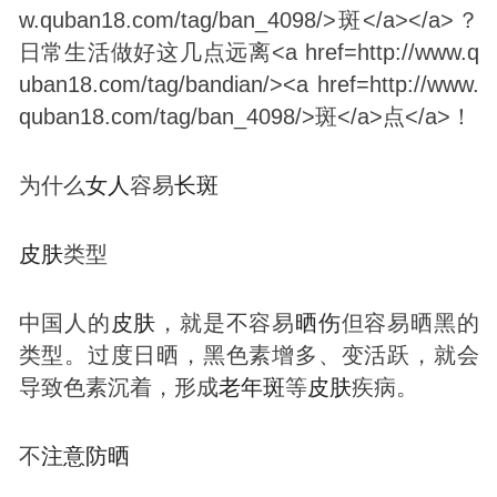
为什么
女人
容易
长
斑
皮肤
类型
中国人的
皮肤
，就是不容易
晒伤
但容易晒黑的
类型。过度日晒，黑色素增多、变活跃，就会
导致色素沉着，形成
老年
斑
等
皮肤
疾病。
不
注意
防晒