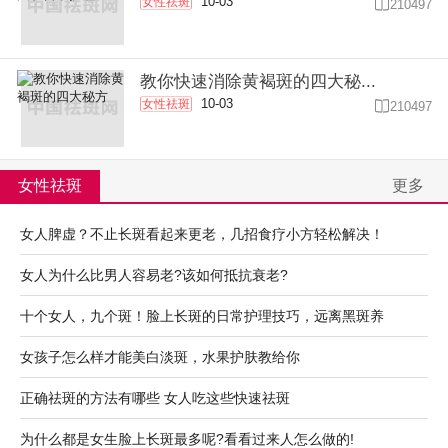
10-03
女性祛斑

210497
教你快速消除黄褐斑的四大秘...
10-03
女性祛斑

210497
女性祛斑
更多
女人脾虚？不止长斑看起来更老，几招食疗小方轻松解决！
女人为什么比男人容易老?该如何抵抗衰老?
十个女人，九个斑！脸上长斑的日常护理技巧，远离黑斑养
女孩子怎么样才能美白淡斑，水果护肤教给你
正确祛斑的方法有哪些 女人吃这些快速祛斑
为什么都是女生脸上长斑最多呢?看看过来人怎么做的!