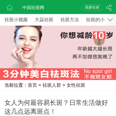
中国祛斑网
我要祛斑
祛斑小视频
大蒜祛斑
祛斑方法
祛斑的小窍门
当前位置：
首页
>
祛斑人群
>
女性祛斑
女人为何最容易长斑？日常生活做好
这几点远离斑点！