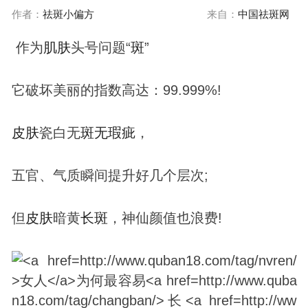
作者：
祛斑小偏方
来自：
中国祛斑网
作为
肌肤
头号问题“
斑
”
它破坏美丽的指数高达：99.999%!
皮肤
瓷白无
斑
无瑕疵
，
五官、气质瞬间提升好几个层次;
但
皮肤
暗黄
长
斑
，神仙颜值也浪费!