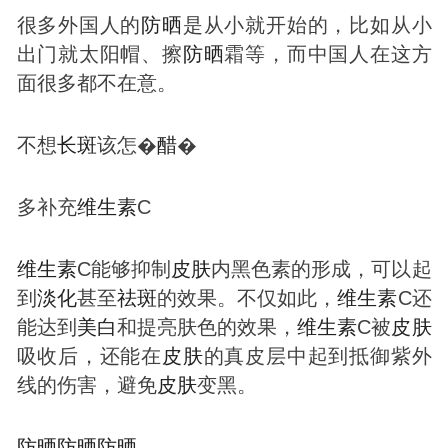
很多外国人的
防晒
是从小就开始的，比如从小
出门就太阳帽、擦
防晒
霜等，而中国人在这方
面很多都不在意。
不想
长
斑
该怎�
醋
�
多补充
维生素
C
维生素
C能够抑制
皮肤
内黑色素的形成，可以起
到
淡化
甚至
祛
斑
的效果。不仅如此，
维生素
C还
能达到
美白
和提亮肤色的效果，
维生素
C被
皮肤
吸收后，还能在
皮肤
的真皮层中起到抵御紫外
线的伤害，避免
皮肤
变黑。
防晒
防晒
防晒