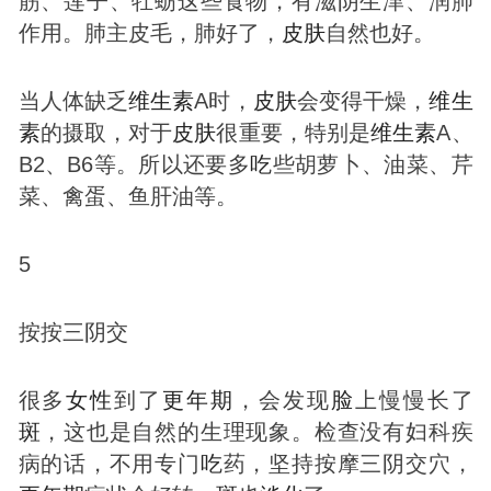
筋、莲子、牡蛎这些食物，有滋阴生津、润肺
作用。肺主皮毛，肺好了，
皮肤
自然也好。
当人体缺乏
维生素
A时，
皮肤
会变得干燥，
维生
素
的摄取，对于
皮肤
很重要，特别是
维生素
A、
B2、B6等。所以还要多
吃
些胡萝卜、油菜、芹
菜、禽蛋、鱼肝油等。
5
按按三阴交
很多
女性
到了
更年期
，会发现
脸
上慢慢长了
斑
，这也是自然的生理现象。检查没有妇科疾
病的话，不用专门
吃
药，坚持按摩三阴交穴，