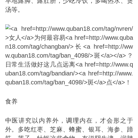
早地露脚、露肚脐，少
吃
冷饮，多喝热水、煲
汤等。
食养
中医
讲究以内养外，
调理
内在，才会形之于
外。多
吃
红枣、芝麻、
蜂蜜
、银耳、海参、蹄